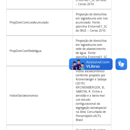
Entorno01_SC do IBGE
– Censo 2010.
Proporção de domicílios
em logradouros com lixo
PropDomComLixoAcumulado
acumulado. Fonte:
planilha Entorno01_SC
do IBGE – Censo 2010.
Proporção de domicílios
em logradouros com
rede de abastecimento
PropDomComRedeAgua
de água. Fonte:
planilha Entorno01_SC
do IBGE – Censo 2010.
Índice socioeconômico
conforme proposto por
Kronenberger e Saboya
(2019):
KRONENBERGER, B.;
SABOYA, R. Entre a
IndiceSocioeconomico
servidão e a beira-mar:
um estudo
configuracional da
segregação socioespacial
na Área Conurbada de
Florianópolis (ACF),
Brasil