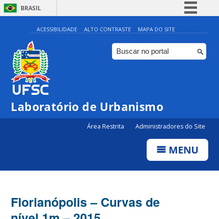
BRASIL
Simplifique!
ACESSIBILIDADE
ALTO CONTRASTE
MAPA DO SITE
Comunica BR
Participe
Acesso à informação
Legislação
Laboratório de Urbanismo
Canais
Área Restrita
Administradores do Site
MENU
Florianópolis – Curvas de
nível 1m – 2015