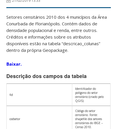
21/02/2019 13:33
Setores censitários 2010 dos 4 municípios da Área
Conurbada de Florianópolis. Contém dados de
densidade populacional e renda, entre outros.
Créditos e informações sobre os atributos
disponíveis estão na tabela “descricao_colunas”
dentro da própria Geopackage.
Baixar.
Descrição dos campos da tabela
Identificador do
polígono do setor
fid
censitário (criado pelo
QGIS).
Código do setor
censitário. Fonte:
codsetor
shapefile dos setores
censitários do IBGE –
Censo 2010.