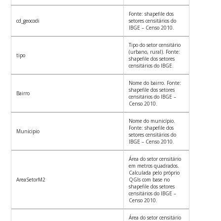
Fonte: shapefile dos
cd_geocodi
setores censitários do
IBGE – Censo 2010.
Tipo do setor censitário
(urbano, rural). Fonte:
tipo
shapefile dos setores
censitários do IBGE.
Nome do bairro. Fonte:
shapefile dos setores
Bairro
censitários do IBGE –
Censo 2010.
Nome do município.
Fonte: shapefile dos
Municipio
setores censitários do
IBGE – Censo 2010.
Área do setor censitário
em metros quadrados.
Calculada pelo próprio
AreaSetorM2
QGIs com base no
shapefile dos setores
censitários do IBGE –
Censo 2010.
Área do setor censitário