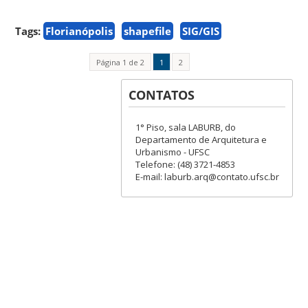
Tags:
Florianópolis
shapefile
SIG/GIS
Página 1 de 2
1
2
CONTATOS
1° Piso, sala LABURB, do
Departamento de Arquitetura e
Urbanismo - UFSC
Telefone: (48) 3721-4853
E-mail: laburb.arq@contato.ufsc.br