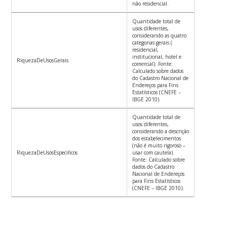
não residencial.
Quantidade total de
usos diferentes,
considerando as quatro
categorias gerais (
residencial,
institucional, hotel e
RiquezaDeUsosGerais
comercial). Fonte:
Calculado sobre dados
do Cadastro Nacional de
Endereços para Fins
Estatísticos (CNEFE –
IBGE 2010).
Quantidade total de
usos diferentes,
considerando a descrição
dos estabelecimentos
(não é muito rigoroso –
RiquezaDeUsosEspecificos
usar com cautela).
Fonte: Calculado sobre
dados do Cadastro
Nacional de Endereços
para Fins Estatísticos
(CNEFE – IBGE 2010).