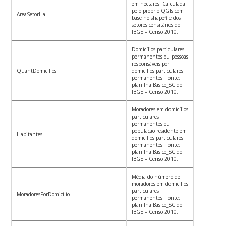
em hectares. Calculada
pelo próprio QGIs com
AreaSetorHa
base no shapefile dos
setores censitários do
IBGE – Censo 2010.
Domicílios particulares
permanentes ou pessoas
responsáveis por
QuantDomicilios
domicílios particulares
permanentes. Fonte:
planilha Basico_SC do
IBGE – Censo 2010.
Moradores em domicílios
particulares
permanentes ou
população residente em
Habitantes
domicílios particulares
permanentes. Fonte:
planilha Basico_SC do
IBGE – Censo 2010.
Média do número de
moradores em domicílios
particulares
MoradoresPorDomicilio
permanentes. Fonte:
planilha Basico_SC do
IBGE – Censo 2010.