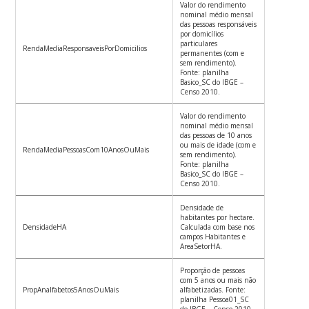
Valor do rendimento
nominal médio mensal
das pessoas responsáveis
por domicílios
particulares
RendaMediaResponsaveisPorDomicilios
permanentes (com e
sem rendimento).
Fonte: planilha
Basico_SC do IBGE –
Censo 2010.
Valor do rendimento
nominal médio mensal
das pessoas de 10 anos
ou mais de idade (com e
RendaMediaPessoasCom10AnosOuMais
sem rendimento).
Fonte: planilha
Basico_SC do IBGE –
Censo 2010.
Densidade de
habitantes por hectare.
DensidadeHA
Calculada com base nos
campos Habitantes e
AreaSetorHA.
Proporção de pessoas
com 5 anos ou mais não
PropAnalfabetos5AnosOuMais
alfabetizadas. Fonte:
planilha Pessoa01_SC