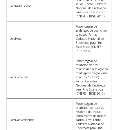
endereços de ensino e
saúde. Fonte: Cadastro
PorcInstitucional
Nacional de Endereços
para Fins Estatísticos
(CNEFE – IBGE 2010).
Porcentagem de
endereços de domicílios
coletivos. Fonte:
porcHotel
Cadastro Nacional de
Endereços para Fins
Estatísticos (CNEFE –
IBGE 2010).
Porcentagem de
estabelecimentos
comerciais em relação ao
total (aproximação – usa
PorcComercial
a coluna “outros”).
Fonte: Cadastro
Nacional de Endereços
para Fins Estatísticos
(CNEFE – IBGE 2010).
Porcentagem de
estabelecimentos não
residenciais. Inclui
todos menos domicílios
PorcNaoResidencial
particulares. Fonte:
Cadastro Nacional de
Endereços para Fins