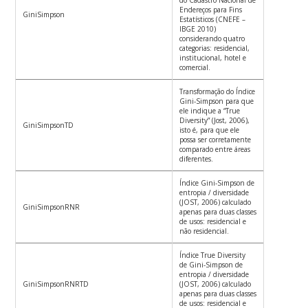
do Cadastro Nacional de
Endereços para Fins
GiniSimpson
Estatísticos (CNEFE –
IBGE 2010)
considerando quatro
categorias: residencial,
institucional, hotel e
comercial.
Transformação do Índice
Gini-Simpson para que
ele indique a “True
Diversity” (Jost, 2006),
GiniSimpsonTD
isto é, para que ele
possa ser corretamente
comparado entre áreas
diferentes.
Índice Gini-Simpson de
entropia / diversidade
(JOST, 2006) calculado
GiniSimpsonRNR
apenas para duas classes
de usos: residencial e
não residencial.
Índice True Diversity
de Gini-Simpson de
entropia / diversidade
GiniSimpsonRNRTD
(JOST, 2006) calculado
apenas para duas classes
de usos: residencial e