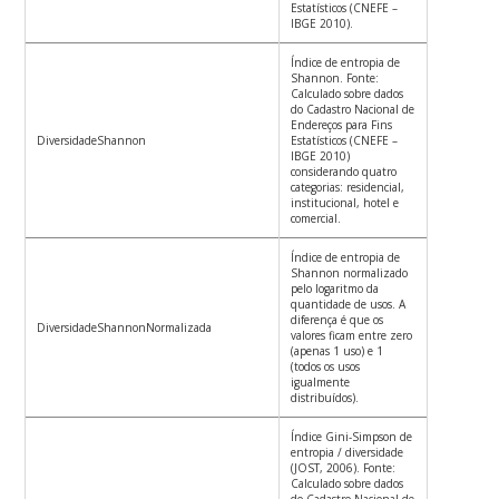
Estatísticos (CNEFE –
IBGE 2010).
Índice de entropia de
Shannon. Fonte:
Calculado sobre dados
do Cadastro Nacional de
Endereços para Fins
DiversidadeShannon
Estatísticos (CNEFE –
IBGE 2010)
considerando quatro
categorias: residencial,
institucional, hotel e
comercial.
Índice de entropia de
Shannon normalizado
pelo logaritmo da
quantidade de usos. A
diferença é que os
DiversidadeShannonNormalizada
valores ficam entre zero
(apenas 1 uso) e 1
(todos os usos
igualmente
distribuídos).
Índice Gini-Simpson de
entropia / diversidade
(JOST, 2006). Fonte:
Calculado sobre dados