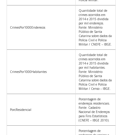
Polícia Militar.
Quantidade total de
crimes ocorridos em
2014 e 2015 dividida
por mil endereços.
CrimesPor1000Enderecos
Fonte: Ministério
Público de Santa
Catarina sobre dados da
Polícia Civil e Polícia
Militar / CNEFE – IBGE.
Quantidade total de
crimes ocorridos em
2014 e 2015 dividida
por mil habitantes.
CrimesPor1000Habitantes
Fonte: Ministério
Público de Santa
Catarina sobre dados da
Polícia Civil e Polícia
Militar / Censo – IBGE.
Porcentagem de
endereços residenciais.
Fonte: Cadastro
PorcResidencial
Nacional de Endereços
para Fins Estatísticos
(CNEFE – IBGE 2010).
Porcentagem de