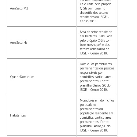
Calculada pelo próprio
AreaSetorM2
QGIs com base no
shapefile dos setores
censitários do IBGE –
Censo 2010.
Área do setor censitário
em hectares. Calculada
pelo próprio QGIs com
AreaSetorHa
base no shapefile dos
setores censitários do
IBGE – Censo 2010.
Domicílios particulares
permanentes ou pessoas
responsáveis por
QuantDomicilios
domicílios particulares
permanentes. Fonte:
planilha Basico_SC do
IBGE – Censo 2010.
Moradores em domicílios
particulares
permanentes ou
população residente em
Habitantes
domicílios particulares
permanentes. Fonte:
planilha Basico_SC do
IBGE – Censo 2010.