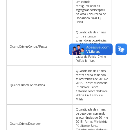
um estudo
configuracional da
segregação socioespacial
na Área Conurbada de
Florianópolis (ACF),
Brasil
Quantidade de crimes
contra a pessoa
somando as ocorrências
de 2014 e 2015. Fonte:
QuantCrimesContraAPessoa
Ministério Público de
Santa Catarina sobre
dados da Polícia Civil e
Polícia Militar.
Quantidade de crimes
contra a vida somando
as ocorrências de 2014 e
2015. Fonte: Ministério
QuantCrimesContraAVida
Público de Santa
Catarina sobre dados da
Polícia Civil e Polícia
Militar.
Quantidade de crimes
de desordem somando
as ocorrências de 2014 e
2015. Fonte: Ministério
QuantCrimesDesordem
Público de Santa
Catarina sobre dados da