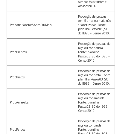
campos Habitantes e
AreaSetorHA.
Proporção de pessoas
com 5 anos ou mais não
PropAnalfabetos5AnosOuMais
alfabetizadas. Fonte:
planilha Pessoa01_SC
do IBGE – Censo 2010.
Proporção de pessoas de
raça ou cor branca.
PropBrancos
Fonte: planilha
Pessoa03_SC do IBGE –
Censo 2010.
Proporção de pessoas de
raça ou cor preta. Fonte:
PropPretos
planilha Pessoa03_SC
do IBGE – Censo 2010.
Proporção de pessoas de
raça ou cor amarela.
PropAmarelos
Fonte: planilha
Pessoa03_SC do IBGE –
Censo 2010.
Proporção de pessoas de
raça ou cor parda.
PropPardos
Fonte: planilha
Pessoa03_SC do IBGE –