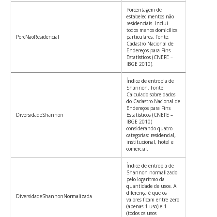
Porcentagem de
estabelecimentos não
residenciais. Inclui
todos menos domicílios
PorcNaoResidencial
particulares. Fonte:
Cadastro Nacional de
Endereços para Fins
Estatísticos (CNEFE –
IBGE 2010).
Índice de entropia de
Shannon. Fonte:
Calculado sobre dados
do Cadastro Nacional de
Endereços para Fins
DiversidadeShannon
Estatísticos (CNEFE –
IBGE 2010)
considerando quatro
categorias: residencial,
institucional, hotel e
comercial.
Índice de entropia de
Shannon normalizado
pelo logaritmo da
quantidade de usos. A
diferença é que os
DiversidadeShannonNormalizada
valores ficam entre zero
(apenas 1 uso) e 1
(todos os usos