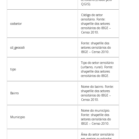
QGIS).
Código do setor
censitário. Fonte:
codsetor
shapefile dos setores
censitários do IBGE –
Censo 2010.
Fonte: shapefile dos
cd_geocodi
setores censitários do
IBGE – Censo 2010.
Tipo do setor censitário
(urbano, rural). Fonte:
tipo
shapefile dos setores
censitários do IBGE.
Nome do bairro. Fonte:
shapefile dos setores
Bairro
censitários do IBGE –
Censo 2010.
Nome do município.
Fonte: shapefile dos
Municipio
setores censitários do
IBGE – Censo 2010.
Área do setor censitário
em metros quadrados.