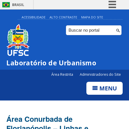
BRASIL
Simplifique!
ACESSIBILIDADE
ALTO CONTRASTE
MAPA DO SITE
Comunica BR
Participe
Acesso à informação
Legislação
Laboratório de Urbanismo
Canais
Área Restrita
Administradores do Site
MENU
Área Conurbada de
Florianópolis – Linhas e