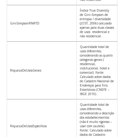
Índice True Diversity
de Gini-Simpson de
entropia / diversidade
GiniSimpsonRNRTD
(JOST, 2006) calculado
apenas para duas classes
de usos: residencial e
não residencial.
Quantidade total de
usos diferentes,
considerando as quatro
categorias gerais (
residencial,
institucional, hotel e
RiquezaDeUsosGerais
comercial). Fonte:
Calculado sobre dados
do Cadastro Nacional de
Endereços para Fins
Estatísticos (CNEFE –
IBGE 2010).
Quantidade total de
usos diferentes,
considerando a descrição
dos estabelecimentos
(não é muito rigoroso –
RiquezaDeUsosEspecificos
usar com cautela).
Fonte: Calculado sobre
dados do Cadastro