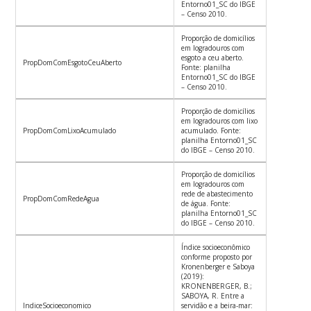
Entorno01_SC do IBGE
– Censo 2010.
Proporção de domicílios
em logradouros com
esgoto a ceu aberto.
PropDomComEsgotoCeuAberto
Fonte: planilha
Entorno01_SC do IBGE
– Censo 2010.
Proporção de domicílios
em logradouros com lixo
PropDomComLixoAcumulado
acumulado. Fonte:
planilha Entorno01_SC
do IBGE – Censo 2010.
Proporção de domicílios
em logradouros com
rede de abastecimento
PropDomComRedeAgua
de água. Fonte:
planilha Entorno01_SC
do IBGE – Censo 2010.
Índice socioeconômico
conforme proposto por
Kronenberger e Saboya
(2019):
KRONENBERGER, B.;
SABOYA, R. Entre a
IndiceSocioeconomico
servidão e a beira-mar: