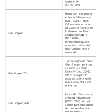
igualmente
distribuídos).
Índice Gini-Simpson de
entropia / diversidade
(JOST, 2006). Fonte:
Calculado sobre dados
do Cadastro Nacional de
Endereços para Fins
GiniSimpson
Estatísticos (CNEFE –
IBGE 2010)
considerando quatro
categorias: residencial,
institucional, hotel e
comercial.
Transformação do Índice
Gini-Simpson para que
ele indique a “True
Diversity” (Jost, 2006),
GiniSimpsonTD
isto é, para que ele
possa ser corretamente
comparado entre áreas
diferentes.
Índice Gini-Simpson de
entropia / diversidade
(JOST, 2006) calculado
GiniSimpsonRNR
apenas para duas classes
de usos: residencial e
não residencial.