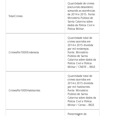
Quantidade de crimes
(excluindo desordem)
somando as ocorrências
de 2014 e 2015. Fonte:
TotalCrimes
Ministério Público de
Santa Catarina sobre
dados da Polícia Civil e
Polícia Militar.
Quantidade total de
crimes ocorridos em
2014 e 2015 dividida
por mil endereços.
CrimesPor1000Enderecos
Fonte: Ministério
Público de Santa
Catarina sobre dados da
Polícia Civil e Polícia
Militar / CNEFE – IBGE.
Quantidade total de
crimes ocorridos em
2014 e 2015 dividida
por mil habitantes.
CrimesPor1000Habitantes
Fonte: Ministério
Público de Santa
Catarina sobre dados da
Polícia Civil e Polícia
Militar / Censo – IBGE.
Porcentagem de