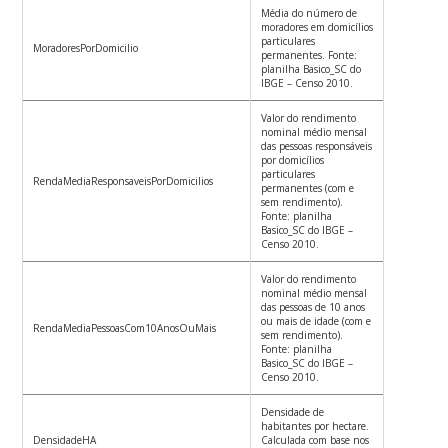
Média do número de
moradores em domicílios
particulares
MoradoresPorDomicilio
permanentes. Fonte:
planilha Basico_SC do
IBGE – Censo 2010.
Valor do rendimento
nominal médio mensal
das pessoas responsáveis
por domicílios
particulares
RendaMediaResponsaveisPorDomicilios
permanentes (com e
sem rendimento).
Fonte: planilha
Basico_SC do IBGE –
Censo 2010.
Valor do rendimento
nominal médio mensal
das pessoas de 10 anos
ou mais de idade (com e
RendaMediaPessoasCom10AnosOuMais
sem rendimento).
Fonte: planilha
Basico_SC do IBGE –
Censo 2010.
Densidade de
habitantes por hectare.
DensidadeHA
Calculada com base nos