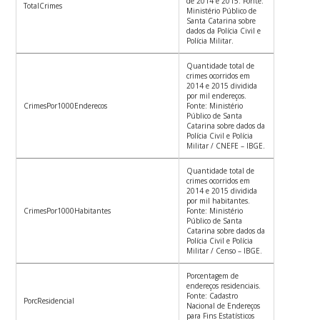
de 2014 e 2015. Fonte:
TotalCrimes
Ministério Público de
Santa Catarina sobre
dados da Polícia Civil e
Polícia Militar.
Quantidade total de
crimes ocorridos em
2014 e 2015 dividida
por mil endereços.
CrimesPor1000Enderecos
Fonte: Ministério
Público de Santa
Catarina sobre dados da
Polícia Civil e Polícia
Militar / CNEFE – IBGE.
Quantidade total de
crimes ocorridos em
2014 e 2015 dividida
por mil habitantes.
CrimesPor1000Habitantes
Fonte: Ministério
Público de Santa
Catarina sobre dados da
Polícia Civil e Polícia
Militar / Censo – IBGE.
Porcentagem de
endereços residenciais.
Fonte: Cadastro
PorcResidencial
Nacional de Endereços
para Fins Estatísticos