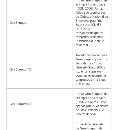
Índice Gini-Simpson de
entropia / diversidade
(JOST, 2006). Fonte:
Calculado sobre dados
do Cadastro Nacional de
Endereços para Fins
GiniSimpson
Estatísticos (CNEFE –
IBGE 2010)
considerando quatro
categorias: residencial,
institucional, hotel e
comercial.
Transformação do Índice
Gini-Simpson para que
ele indique a “True
Diversity” (Jost, 2006),
GiniSimpsonTD
isto é, para que ele
possa ser corretamente
comparado entre áreas
diferentes.
Índice Gini-Simpson de
entropia / diversidade
(JOST, 2006) calculado
GiniSimpsonRNR
apenas para duas classes
de usos: residencial e
não residencial.
Índice True Diversity
de Gini-Simpson de