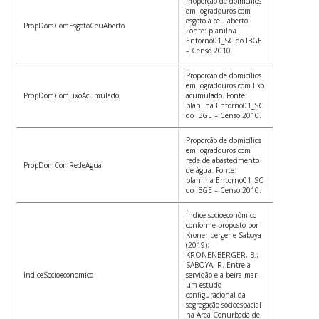
Proporção de domicílios
em logradouros com
esgoto a ceu aberto.
PropDomComEsgotoCeuAberto
Fonte: planilha
Entorno01_SC do IBGE
– Censo 2010.
Proporção de domicílios
em logradouros com lixo
PropDomComLixoAcumulado
acumulado. Fonte:
planilha Entorno01_SC
do IBGE – Censo 2010.
Proporção de domicílios
em logradouros com
rede de abastecimento
PropDomComRedeAgua
de água. Fonte:
planilha Entorno01_SC
do IBGE – Censo 2010.
Índice socioeconômico
conforme proposto por
Kronenberger e Saboya
(2019):
KRONENBERGER, B.;
SABOYA, R. Entre a
IndiceSocioeconomico
servidão e a beira-mar:
um estudo
configuracional da
segregação socioespacial
na Área Conurbada de