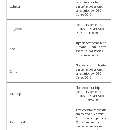
censitário. Fonte:
codsetor
shapefile dos setores
censitários do IBGE –
Censo 2010.
Fonte: shapefile dos
cd_geocodi
setores censitários do
IBGE – Censo 2010.
Tipo do setor censitário
(urbano, rural). Fonte:
tipo
shapefile dos setores
censitários do IBGE.
Nome do bairro. Fonte:
shapefile dos setores
Bairro
censitários do IBGE –
Censo 2010.
Nome do município.
Fonte: shapefile dos
Municipio
setores censitários do
IBGE – Censo 2010.
Área do setor censitário
em metros quadrados.
Calculada pelo próprio
AreaSetorM2
QGIs com base no
shapefile dos setores