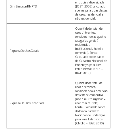
entropia / diversidade
GiniSimpsonRNRTD
(JOST, 2006) calculado
apenas para duas classes
de usos: residencial e
não residencial.
Quantidade total de
usos diferentes,
considerando as quatro
categorias gerais (
residencial,
institucional, hotel e
RiquezaDeUsosGerais
comercial). Fonte:
Calculado sobre dados
do Cadastro Nacional de
Endereços para Fins
Estatísticos (CNEFE –
IBGE 2010).
Quantidade total de
usos diferentes,
considerando a descrição
dos estabelecimentos
(não é muito rigoroso –
RiquezaDeUsosEspecificos
usar com cautela).
Fonte: Calculado sobre
dados do Cadastro
Nacional de Endereços
para Fins Estatísticos
(CNEFE – IBGE 2010).