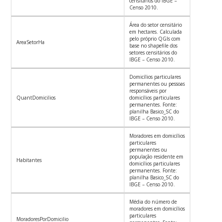
censitários do IBGE –
Censo 2010.
Área do setor censitário
em hectares. Calculada
pelo próprio QGIs com
AreaSetorHa
base no shapefile dos
setores censitários do
IBGE – Censo 2010.
Domicílios particulares
permanentes ou pessoas
responsáveis por
QuantDomicilios
domicílios particulares
permanentes. Fonte:
planilha Basico_SC do
IBGE – Censo 2010.
Moradores em domicílios
particulares
permanentes ou
população residente em
Habitantes
domicílios particulares
permanentes. Fonte:
planilha Basico_SC do
IBGE – Censo 2010.
Média do número de
moradores em domicílios
particulares
MoradoresPorDomicilio