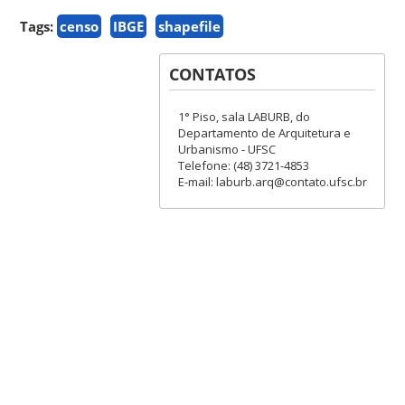
Tags:
censo
IBGE
shapefile
CONTATOS
1° Piso, sala LABURB, do
Departamento de Arquitetura e
Urbanismo - UFSC
Telefone: (48) 3721-4853
E-mail: laburb.arq@contato.ufsc.br