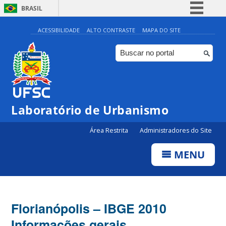
BRASIL
Simplifique!
ACESSIBILIDADE
ALTO CONTRASTE
MAPA DO SITE
Comunica BR
Participe
Acesso à informação
Legislação
Laboratório de Urbanismo
Canais
Área Restrita
Administradores do Site
MENU
Florianópolis – IBGE 2010
Informações gerais