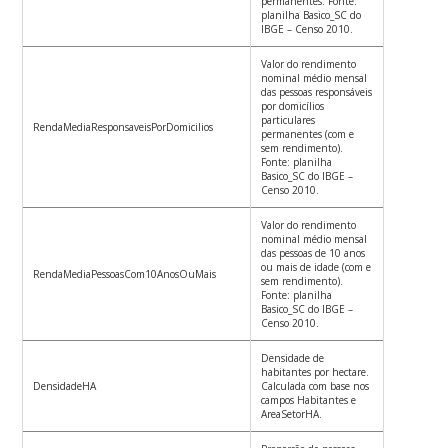
permanentes. Fonte:
planilha Basico_SC do
IBGE – Censo 2010.
Valor do rendimento
nominal médio mensal
das pessoas responsáveis
por domicílios
particulares
RendaMediaResponsaveisPorDomicilios
permanentes (com e
sem rendimento).
Fonte: planilha
Basico_SC do IBGE –
Censo 2010.
Valor do rendimento
nominal médio mensal
das pessoas de 10 anos
ou mais de idade (com e
RendaMediaPessoasCom10AnosOuMais
sem rendimento).
Fonte: planilha
Basico_SC do IBGE –
Censo 2010.
Densidade de
habitantes por hectare.
DensidadeHA
Calculada com base nos
campos Habitantes e
AreaSetorHA.