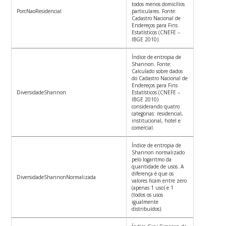
todos menos domicílios
PorcNaoResidencial
particulares. Fonte:
Cadastro Nacional de
Endereços para Fins
Estatísticos (CNEFE –
IBGE 2010).
Índice de entropia de
Shannon. Fonte:
Calculado sobre dados
do Cadastro Nacional de
Endereços para Fins
DiversidadeShannon
Estatísticos (CNEFE –
IBGE 2010)
considerando quatro
categorias: residencial,
institucional, hotel e
comercial.
Índice de entropia de
Shannon normalizado
pelo logaritmo da
quantidade de usos. A
diferença é que os
DiversidadeShannonNormalizada
valores ficam entre zero
(apenas 1 uso) e 1
(todos os usos
igualmente
distribuídos).